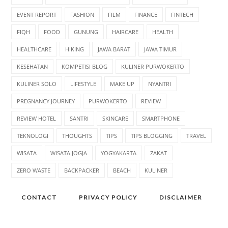
EVENT REPORT
FASHION
FILM
FINANCE
FINTECH
FIQH
FOOD
GUNUNG
HAIRCARE
HEALTH
HEALTHCARE
HIKING
JAWA BARAT
JAWA TIMUR
KESEHATAN
KOMPETISI BLOG
KULINER PURWOKERTO
KULINER SOLO
LIFESTYLE
MAKE UP
NYANTRI
PREGNANCY JOURNEY
PURWOKERTO
REVIEW
REVIEW HOTEL
SANTRI
SKINCARE
SMARTPHONE
TEKNOLOGI
THOUGHTS
TIPS
TIPS BLOGGING
TRAVEL
WISATA
WISATA JOGJA
YOGYAKARTA
ZAKAT
ZERO WASTE
BACKPACKER
BEACH
KULINER
CONTACT
PRIVACY POLICY
DISCLAIMER