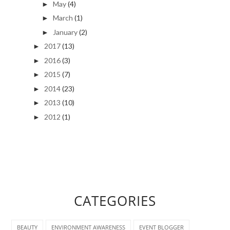
May
(4)
►
March
(1)
►
January
(2)
►
2017
(13)
►
2016
(3)
►
2015
(7)
►
2014
(23)
►
2013
(10)
►
2012
(1)
►
CATEGORIES
BEAUTY
ENVIRONMENT AWARENESS
EVENT BLOGGER