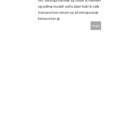
nih, semoga banyak yg sadar & memilih
yg paling mudah yaitu jalan kaki & naik
transportasi umum ya, jd mengurangi
kemacetan jg
Reply