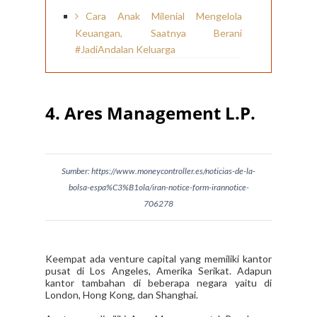
Cara Anak Milenial Mengelola
Keuangan, Saatnya Berani
#JadiAndalan Keluarga
4. Ares Management L.P.
Sumber: https://www.moneycontroller.es/noticias-de-la-
bolsa-espa%C3%B1ola/iran-notice-form-irannotice-
706278
Keempat ada venture capital yang memiliki kantor
pusat di Los Angeles, Amerika Serikat. Adapun
kantor tambahan di beberapa negara yaitu di
London, Hong Kong, dan Shanghai.