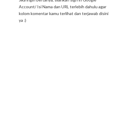
Hi! Terima kasih sudah membaca sampai selesai-
Jika ingin bertanya, silahkan sign in Google
Account/ Isi Nama dan URL terlebih dahulu agar
kolom komentar kamu terlihat dan terjawab disini
ya :)