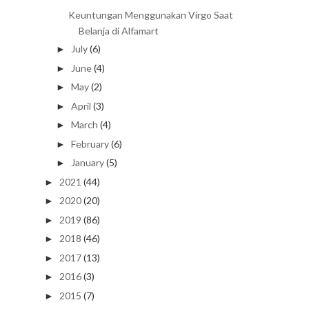
Review Parfum MYKONOS Black Opera,
Scent Vanilla P...
Keuntungan Menggunakan Virgo Saat
Belanja di Alfamart
July
(6)
►
June
(4)
►
May
(2)
►
April
(3)
►
March
(4)
►
February
(6)
►
January
(5)
►
2021
(44)
►
2020
(20)
►
2019
(86)
►
2018
(46)
►
2017
(13)
►