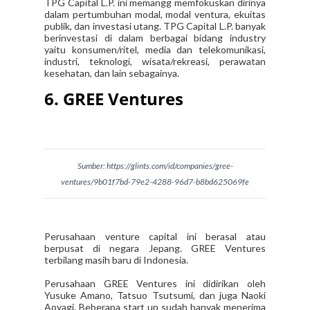
TPG Capital L.P. ini memangg memfokuskan dirinya
dalam pertumbuhan modal, modal ventura, ekuitas
publik, dan investasi utang. TPG Capital L.P. banyak
berinvestasi di dalam berbagai bidang industry
yaitu konsumen/ritel, media dan telekomunikasi,
industri, teknologi, wisata/rekreasi, perawatan
kesehatan, dan lain sebagainya.
6. GREE Ventures
Sumber: https://glints.com/id/companies/gree-
ventures/9b01f7bd-79e2-4288-96d7-b8bd625069fe
Perusahaan venture capital ini berasal atau
berpusat di negara Jepang. GREE Ventures
terbilang masih baru di Indonesia.
Perusahaan GREE Ventures ini didirikan oleh
Yusuke Amano, Tatsuo Tsutsumi, dan juga Naoki
Aoyagi. Beberapa start up sudah banyak menerima