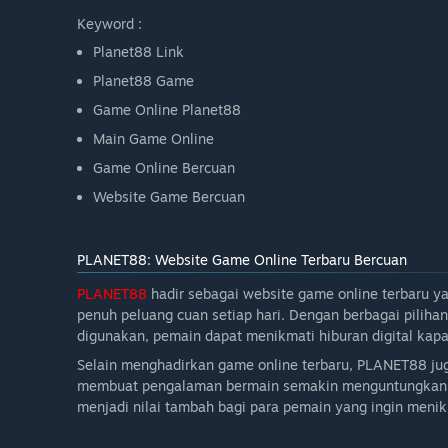
Keyword :
Planet88 Link
Planet88 Game
Game Online Planet88
Main Game Online
Game Online Bercuan
Website Game Bercuan
PLANET88: Website Game Online Terbaru Bercuan
PLANET88
hadir sebagai website game online terbaru 
penuh peluang cuan setiap hari. Dengan berbagai piliha
digunakan, pemain dapat menikmati hiburan digital kapan
Selain menghadirkan game online terbaru, PLANET88 j
membuat pengalaman bermain semakin menguntungkan. Si
menjadi nilai tambah bagi para pemain yang ingin meni