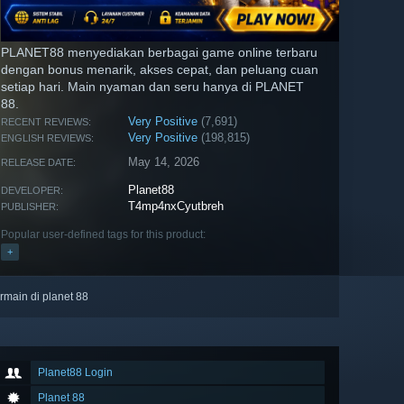
PLANET88 menyediakan berbagai game online terbaru
dengan bonus menarik, akses cepat, dan peluang cuan
setiap hari. Main nyaman dan seru hanya di PLANET
88.
Very Positive
(7,691)
RECENT REVIEWS:
Very Positive
(198,815)
ENGLISH REVIEWS:
May 14, 2026
RELEASE DATE:
Planet88
DEVELOPER:
T4mp4nxCyutbreh
PUBLISHER:
Popular user-defined tags for this product:
+
main di planet 88
Planet88 Login
Planet 88