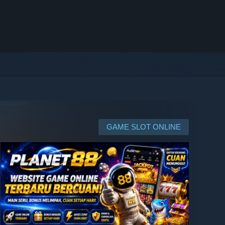
GAME SLOT ONLINE