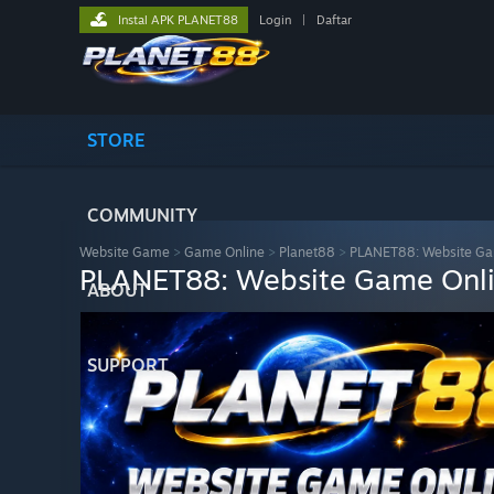
Instal APK PLANET88
Login
|
Daftar
STORE
COMMUNITY
Website Game
>
Game Online
>
Planet88
>
PLANET88: Website Ga
PLANET88: Website Game Onli
ABOUT
SUPPORT