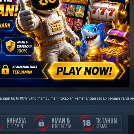
angan up to 90% yang mampu meningkatkan kemenangan setiap pemain yang ber