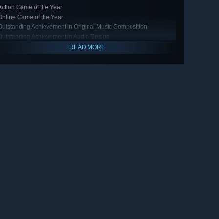
Action Game of the Year
Online Game of the Year
Outstanding Achievement in Original Music Composition
Outstanding Achievement in Audio Design
READ MORE
🔎
Game of the Year 2024 (Professional)
🔎
Game of the Year 2024
Best Visual Design 2024
Best Technical Innovation 2024
Best Game Design: Helldivers 2 - Arrowhead Game Studios | Sony
Interactive Entertainment
🔎
#5 Most Wanted Game by PC Gamer