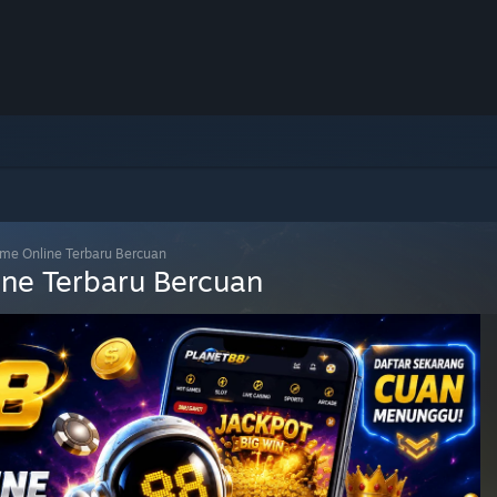
me Online Terbaru Bercuan
ne Terbaru Bercuan