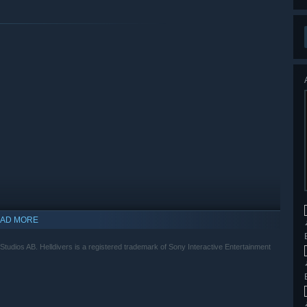
AD MORE
dios AB. Helldivers is a registered trademark of Sony Interactive Entertainment