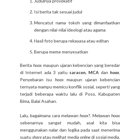
Judulnya provokatif
Isi berita tak sesuai judul
Mencatut nama tokoh yang dimanfaatkan
dengan nilai-nilai ideologi atau agama
Hasil foto berupa rekayasa atau editan
Berupa meme menyesatkan
Berita
hoax
maupun ujaran kebencian yang beredar
di Internet ada 3 yaitu
saracen
,
MCA
dan
hoax
.
Penyebaran isu
hoax
maupun ujaran kebencian
ternyata mampu memicu konflik sosial, seperti yang
terjadi beberapa waktu lalu di Poso, Kabupaten
Bima, Balai Asahan.
Lalu, bagaimana cara melawan
hoax
?. Melawan
hoax
sebenarnya sangat mudah, asal kita bisa
menggunakan nalar dan logika pada saat menerima
suatu
share
atau melihat media
online
di sosial media.