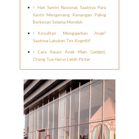
Hari Santri Nasional, Saatnya Para
Santri Mengenang Kenangan Paling
Berkesan Selama Mondok
Kesulitan Mengajarkan Anak?
Saatnya Lakukan Tes Kognitif
Cara Awasi Anak Main Gadget,
Orang Tua Harus Lebih Pintar